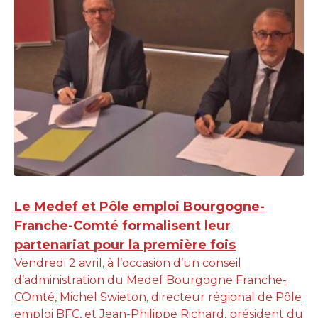
Le Medef et Pôle emploi Bourgogne-
Franche-Comté formalisent leur
partenariat pour la première fois
Vendredi 2 avril, à l’occasion d’un conseil
d’administration du Medef Bourgogne Franche-
COmté, Michel Swieton, directeur régional de Pôle
emploi BFC, et Jean-Philippe Richard, président du