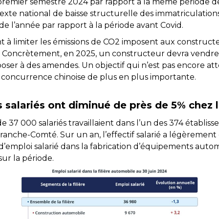
premier semestre 2024 par rapport à la même période d
texte national de baisse structurelle des immatriculations
 de l’année par rapport à la période avant Covid.
ant à limiter les émissions de CO2 imposent aux construc
 Concrètement, en 2025, un constructeur devra vendre
poser à des amendes. Un objectif qui n’est pas encore at
e concurrence chinoise de plus en plus importante.
ifs salariés ont diminué de près de 5% chez
 37 000 salariés travaillaient dans l’un des 374 établisse
nche-Comté. Sur un an, l’effectif salarié a légèrement
% d’emploi salarié dans la fabrication d’équipements aut
sur la période.