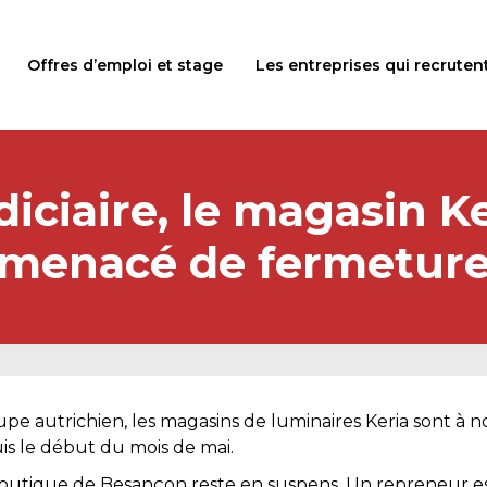
Offres d’emploi et stage
Les entreprises qui recruten
iciaire, le magasin K
menacé de fermetur
upe autrichien, les magasins de luminaires Keria sont à 
is le début du mois de mai.
la boutique de Besançon reste en suspens. Un repreneur e