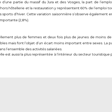
’une partie du massif du Jura et des Vosges, la part de l’emploi s
ors hôtellerie et la restauration y représentent 60% de l’emploi to
 sports d’hiver. Cette variation saisonnière s’observe également en 
mportante (2,8%).
llement plus de femmes et deux fois plus de jeunes de moins de
 faibles mais font l’objet d’un écart moins important entre sexes. La 
ns l’ensemble des activités salariées.
e est aussi la plus représentée à l’intérieur du secteur touristique