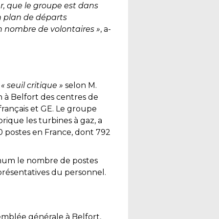
, que le groupe est dans
un plan de départs
in nombre de volontaires »
, a-
n
« seuil critique »
selon M.
 à Belfort des centres de
français et GE. Le groupe
brique les turbines à gaz, a
0 postes en France, dont 792
mum le nombre de postes
eprésentatives du personnel.
semblée générale à Belfort,