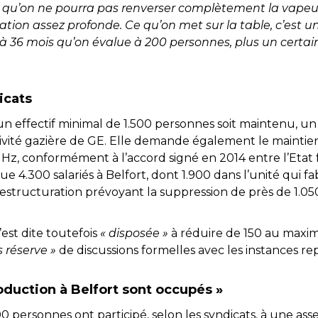
qu’on ne pourra pas renverser complètement la vapeur
ation assez profonde. Ce qu’on
met sur la table, c’est 
s’ à 36 mois qu’on évalue à 200 personnes, plus un certa
icats
’un effectif minimal de 1.500 personnes soit maintenu, u
ivité gazière de GE. Elle demande également le maintien
 Hz, conformément à l’accord signé en 2014 entre l’Etat 
 4.300 salariés à Belfort, dont 1.900 dans l’unité qui fa
structuration prévoyant la suppression de près de 1.05
’est dite toutefois
« disposée »
à réduire de 150 au maxi
s réserve »
de discussions formelles avec les instances r
roduction à Belfort sont occupés »
0 personnes ont participé, selon les syndicats, à une as