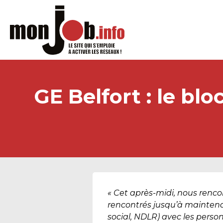
GE Belfort : le bl
« Cet après-midi, nous renc
rencontrés jusqu’à maintenan
social,
NDLR) avec les personn