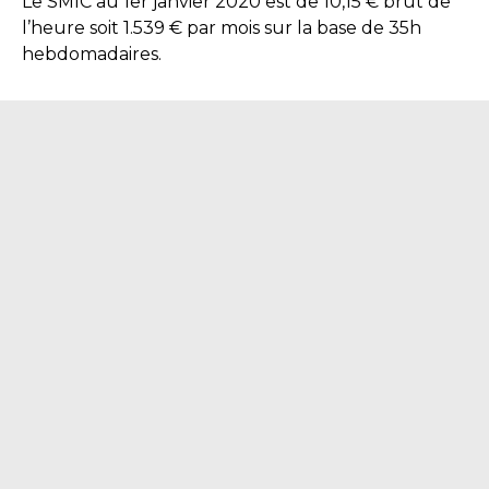
Le SMIC au 1er janvier 2020 est de 10,15 € brut de
l’heure soit 1.539 € par mois sur la base de 35h
hebdomadaires.