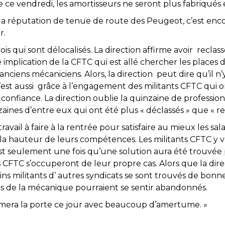
e ce vendredi, les amortisseurs ne seront plus fabriqués 
 la réputation de tenue de route des Peugeot, c’est encor
r.
s qui sont délocalisés. La direction affirme avoir reclass
rte implication de la CFTC qui est allé chercher les places
nciens mécaniciens. Alors, la direction peut dire qu’il n
c’est aussi grâce à l’engagement des militants CFTC qui
 confiance. La direction oublie la quinzaine de professio
aines d’entre eux qui ont été plus « déclassés » que « rec
ravail à faire à la rentrée pour satisfaire au mieux les sal
à la hauteur de leurs compétences. Les militants CFTC y ve
c’est seulement une fois qu’une solution aura été trouvé
s CFTC s’occuperont de leur propre cas. Alors que la dir
ertains militants d’ autres syndicats se sont trouvés de b
ers de la mécanique pourraient se sentir abandonnés.
rmera la porte ce jour avec beaucoup d’amertume. »