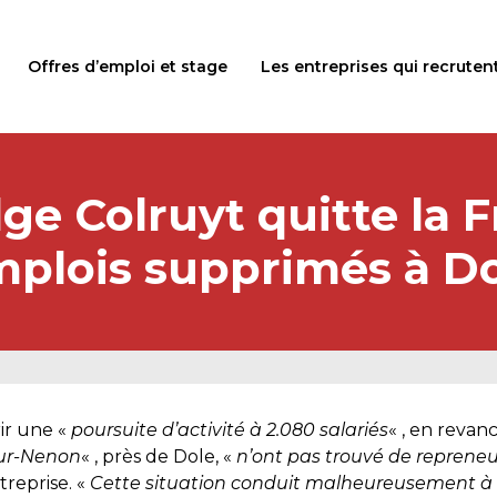
Offres d’emploi et stage
Les entreprises qui recruten
lge Colruyt quitte la F
plois supprimés à D
rir une «
poursuite d’activité à 2.080 salariés
« , en revan
sur-Nenon
« , près de Dole, «
n’ont pas trouvé de repreneu
treprise. «
Cette situation conduit malheureusement à 