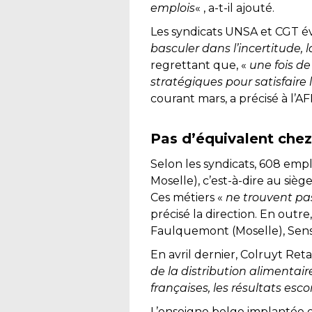
emplois
« , a-t-il ajouté.
Les syndicats UNSA et CGT év
basculer dans l’incertitude, 
regrettant que, «
une fois de
stratégiques pour satisfaire 
courant mars, a précisé à l’
Pas d’équivalent chez
Selon les syndicats, 608 emp
Moselle), c’est-à-dire au sièg
Ces métiers «
ne trouvent pas
précisé la direction. En outr
Faulquemont (Moselle), Sens 
En avril dernier, Colruyt Ret
de la distribution alimentair
françaises, les résultats esc
L’enseigne belge implantée e