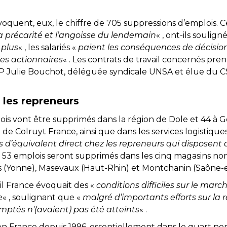
oquent, eux, le chiffre de 705 suppressions d’emplois. C
la précarité et l’angoisse du lendemain
« , ont-ils souli
 plus
« , les salariés «
paient les conséquences de décision
les actionnaires
« . Les contrats de travail concernés pre
AFP Julie Bouchot, déléguée syndicale UNSA et élue du C
 les repreneurs
lois vont être supprimés dans la région de Dole et 44 à 
e de Colruyt France, ainsi que dans les services logistiq
 d’équivalent direct chez les repreneurs qui disposent d
e, 53 emplois seront supprimés dans les cinq magasins non 
(Yonne), Masevaux (Haut-Rhin) et Montchanin (Saône-et-L
ail France évoquait des «
conditions difficiles sur le marc
e
« , soulignant que «
malgré d’importants efforts sur la r
omptés n'(avaient) pas été atteints
« .
n France depuis 1996, essentiellement dans le quart nor