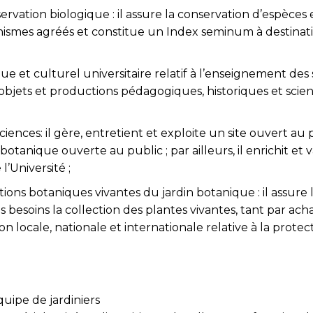
ervation biologique : il assure la conservation d’espèce
rganismes agréés et constitue un Index seminum à destina
que et culturel universitaire relatif à l’enseignement des
s objets et productions pédagogiques, historiques et scien
 Sciences: il gère, entretient et exploite un site ouver
 botanique ouverte au public ; par ailleurs, il enrichit e
’Université ;
tions botaniques vivantes du jardin botanique : il assure 
 ses besoins la collection des plantes vivantes, tant par a
 locale, nationale et internationale relative à la protecti
uipe de jardiniers