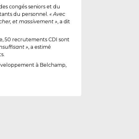
des congés seniors et du
ntants du personnel.
« Avec
aucher, et massivement »
, a dit
se, 50 recrutements CDI sont
insuffisant »
, a estimé
s.
développement à Belchamp,