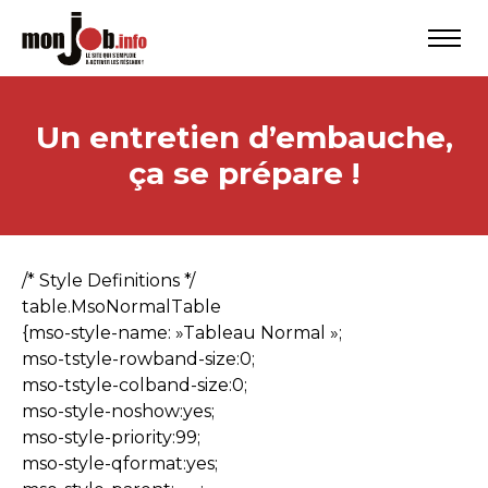
Un entretien d’embauche,
ça se prépare !
/* Style Definitions */
table.MsoNormalTable
{mso-style-name: »Tableau Normal »;
mso-tstyle-rowband-size:0;
mso-tstyle-colband-size:0;
mso-style-noshow:yes;
mso-style-priority:99;
mso-style-qformat:yes;