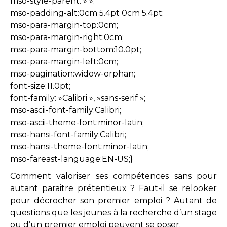
mso-style-parent: » »;
mso-padding-alt:0cm 5.4pt 0cm 5.4pt;
mso-para-margin-top:0cm;
mso-para-margin-right:0cm;
mso-para-margin-bottom:10.0pt;
mso-para-margin-left:0cm;
mso-pagination:widow-orphan;
font-size:11.0pt;
font-family: »Calibri », »sans-serif »;
mso-ascii-font-family:Calibri;
mso-ascii-theme-font:minor-latin;
mso-hansi-font-family:Calibri;
mso-hansi-theme-font:minor-latin;
mso-fareast-language:EN-US;}
Comment valoriser ses compétences sans pour
autant paraitre prétentieux ? Faut-il se relooker
pour décrocher son premier emploi ? Autant de
questions que les jeunes à la recherche d’un stage
ou d’un premier emploi peuvent se poser.